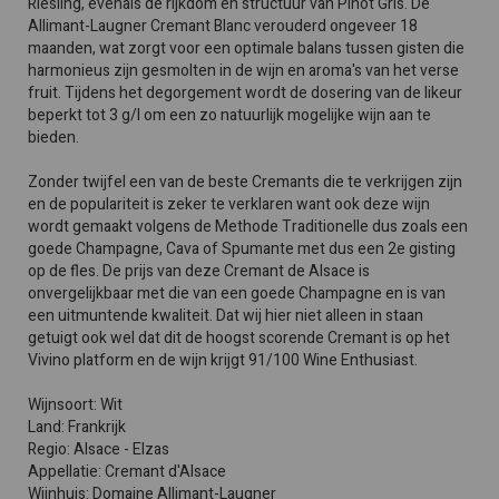
Riesling, evenals de rijkdom en structuur van Pinot Gris. De
Allimant-Laugner Cremant Blanc verouderd ongeveer 18
maanden, wat zorgt voor een optimale balans tussen gisten die
harmonieus zijn gesmolten in de wijn en aroma's van het verse
fruit. Tijdens het degorgement wordt de dosering van de likeur
beperkt tot 3 g/l om een zo natuurlijk mogelijke wijn aan te
bieden.
Zonder twijfel een van de beste Cremants die te verkrijgen zijn
en de populariteit is zeker te verklaren want ook deze wijn
wordt gemaakt volgens de Methode Traditionelle dus zoals een
goede Champagne, Cava of Spumante met dus een 2e gisting
op de fles. De prijs van deze Cremant de Alsace is
onvergelijkbaar met die van een goede Champagne en is van
een uitmuntende kwaliteit. Dat wij hier niet alleen in staan
getuigt ook wel dat dit de hoogst scorende Cremant is op het
Vivino platform en de wijn krijgt 91/100 Wine Enthusiast.
Wijnsoort: Wit
Land: Frankrijk
Regio: Alsace - Elzas
Appellatie: Cremant d'Alsace
Wijnhuis: Domaine Allimant-Laugner