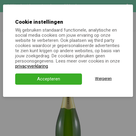
Uitgebreide maatwerk mogelijkheden
Zoeken
Demo aanvragen
Cookie instellingen
Wij gebruiken standaard functionele, analytische en
Kerstpakketten
social media cookies om jouw ervaring op onze
Domaine Allimant-Laugner Cremant
Online keuzecadeau
totaal
website te verbeteren. Ook plaatsen wij third party
d'Alsace Blanc
cookies waardoor je gepersonaliseerde advertenties
te zien kunt krijgen op andere websites, op basis van
Kerstpakketten
jouw zoekgedrag. De cookies gebruiken geen
persoonsgegevens. Lees meer over cookies in onze
Alle momenten
privacyverklaring
.
Verjaardagsservice
Accepteren
Weigeren
Over ons
Demo
Direct bestellen