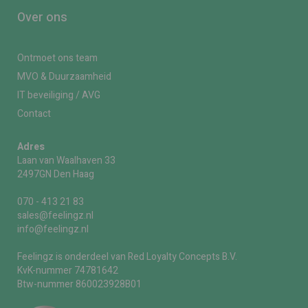
Over ons
Ontmoet ons team
MVO & Duurzaamheid
IT beveiliging / AVG
Contact
Adres
Laan van Waalhaven 33
2497GN Den Haag
070 - 413 21 83
sales@feelingz.nl
info@feelingz.nl
Feelingz is onderdeel van Red Loyalty Concepts B.V.
KvK-nummer 74781642
Btw-nummer 860023928B01