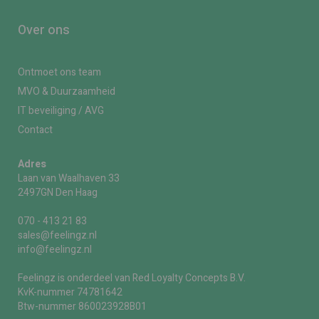
Over ons
Ontmoet ons team
MVO & Duurzaamheid
IT beveiliging / AVG
Contact
Adres
Laan van Waalhaven 33
2497GN Den Haag
070 - 413 21 83
sales@feelingz.nl
info@feelingz.nl
Feelingz is onderdeel van Red Loyalty Concepts B.V.
KvK-nummer 74781642
Btw-nummer 860023928B01