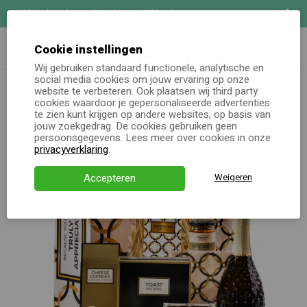
Uitgebreide maatwerk mogelijkheden
Zoeken
Demo aanvragen
Cookie instellingen
Wij gebruiken standaard functionele, analytische en
Kerstpakketten totaal
Kerstpakket Luxe Styling
social media cookies om jouw ervaring op onze
Online keuzecadeau
website te verbeteren. Ook plaatsen wij third party
cookies waardoor je gepersonaliseerde advertenties
te zien kunt krijgen op andere websites, op basis van
Kerstpakketten
jouw zoekgedrag. De cookies gebruiken geen
persoonsgegevens. Lees meer over cookies in onze
Alle momenten
privacyverklaring
.
Verjaardagsservice
Accepteren
Weigeren
Over ons
Demo
Direct bestellen