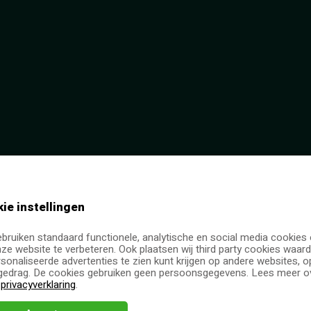
ie instellingen
ukste manier om j
ebruiken standaard functionele, analytische en social media cookies
ze website te verbeteren. Ook plaatsen wij third party cookies waard
a's te bedanken e
sonaliseerde advertenties te zien kunt krijgen op andere websites, o
edrag. De cookies gebruiken geen persoonsgegevens. Lees meer ov
e
privacyverklaring
.