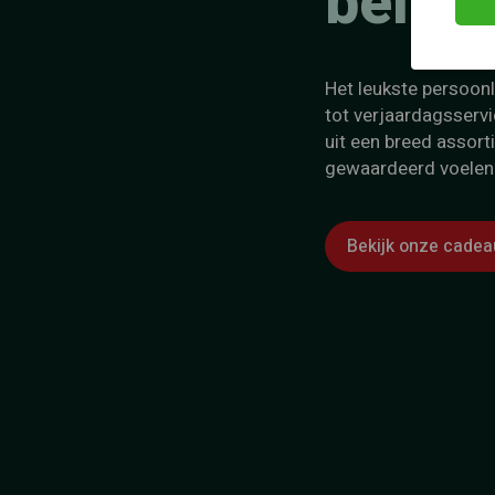
belon
Het leukste persoon
tot verjaardagsservi
uit een breed assor
gewaardeerd voelen
Bekijk onze cade