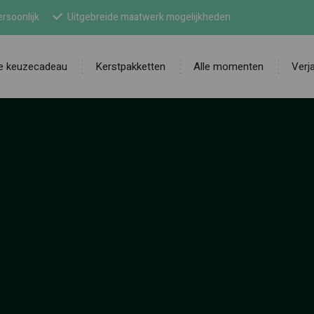
rsoonlijk
Uitgebreide maatwerk mogelijkheden
ne keuzecadeau
Kerstpakketten
Alle momenten
Verj
Zoek