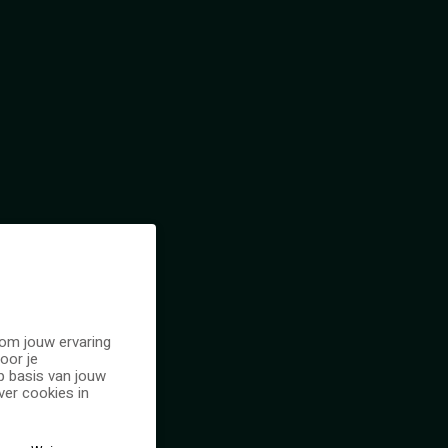
e
 om jouw ervaring
oor je
n
p basis van jouw
er cookies in