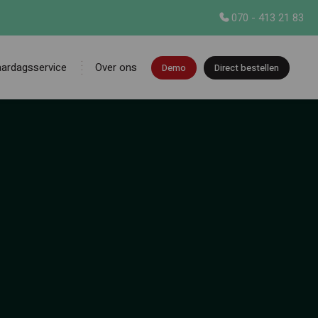
070 - 413 21 83
aardagsservice
Over ons
Demo
Direct bestellen
en