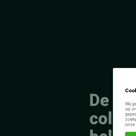
Cook
De le
Wij g
op on
colleg
geper
zoekg
onz