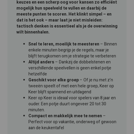
keuzes en een scherp oog voor kansen zo efficiënt
mogelijk hun speelveld te vullen en daarbij de
meeste punten te scoren. Het klinkt simpel – en
dat is het ook – maar laat je niet misleiden:
tactisch denken is essentieel als je de overwinning
wilt binnenhalen.
Snel te leren, moeilijk te meesteren
– Binnen
enkele minuten begrijp je de regels, maar je
blijft terugkomen om je strategie te verbeteren
Altijd anders
– Dankzij de dobbelstenen en
verschillende speelvellen is geen enkel potje
hetzelfde
Geschikt voor elke groep
– Of je nu met z’n
tweeën speelt of met een hele groep, Keer op
Keer blijft spannend en uitdagend
Keer op Keer is ideaal voor spelers van 8 jaar en
ouder. Een potje duurt ongeveer 20 tot 30
minuten.
Compact en makkelijk mee te nemen
–
Perfect voor op vakantie, onderweg of gewoon
aan de keukentafel