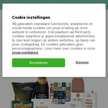
Uitgebreide maatwerk mogelijkheden
Zoeken
Demo aanvragen
Cookie instellingen
Wij gebruiken standaard functionele, analytische en
Kerstpakketten totaal
Kerstpakket Keer op keer
social media cookies om jouw ervaring op onze
Online keuzecadeau
genieten
website te verbeteren. Ook plaatsen wij third party
cookies waardoor je gepersonaliseerde advertenties
te zien kunt krijgen op andere websites, op basis van
Kerstpakketten
jouw zoekgedrag. De cookies gebruiken geen
persoonsgegevens. Lees meer over cookies in onze
Alle momenten
privacyverklaring
.
Verjaardagsservice
Accepteren
Weigeren
Over ons
Demo
Direct bestellen