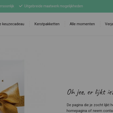
rsoonlijk
Uitgebreide maatwerk mogelijkheden
ne keuzecadeau
Kerstpakketten
Alle momenten
Verj
Zoek
Oh jee, er lijkt i
De pagina die je zocht lijkt
homepagina of neem contact