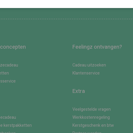
 concepten
Feelingz ontvangen?
uzecadeau
Cadeau uitzoeken
etten
Klantenservice
gsservice
Extra
Veelgestelde vragen
zecadeau
Werkkostenregeling
le kerstpakketten
Kerstgeschenk en btw