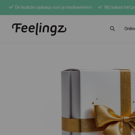
De leukste cadeaus voor je medewerkers
Wij maken het pe
Onli