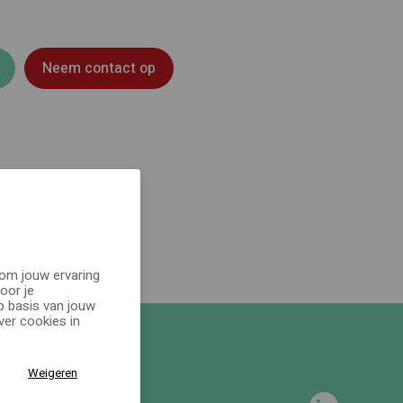
Neem contact op
 om jouw ervaring
oor je
p basis van jouw
er cookies in
Weigeren