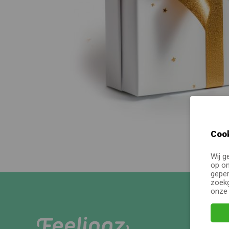
Cook
Wij g
op on
geper
zoekg
onz