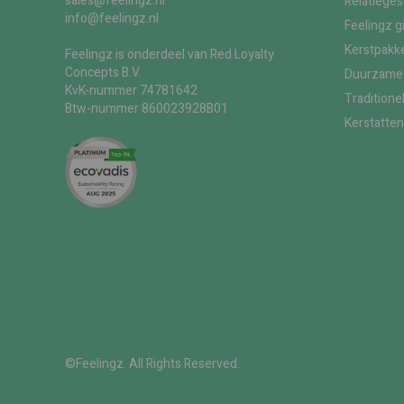
sales@feelingz.nl
Relatiege
info@feelingz.nl
Feelingz g
Kerstpakke
Feelingz is onderdeel van Red Loyalty
Concepts B.V.
Duurzame 
KvK-nummer 74781642
Traditione
Btw-nummer 860023928B01
Kerstatten
©Feelingz. All Rights Reserved.