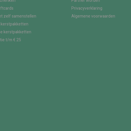
schenken
Partner worden
iftcards
Privacyverklaring
t zelf samenstellen
Algemene voorwaarden
kerstpakketten
le kerstpakketten
tie t/m € 25