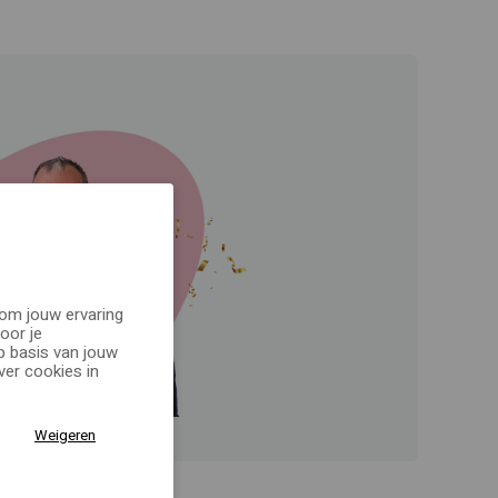
 om jouw ervaring
oor je
p basis van jouw
er cookies in
Weigeren