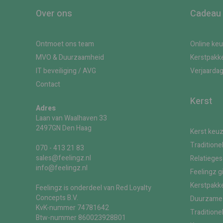
Over ons
Cadeau
Ontmoet ons team
Online ke
MVO & Duurzaamheid
Kerstpakk
IT beveiliging / AVG
Verjaarda
Contact
Kerst
Adres
Laan van Waalhaven 33
2497GN Den Haag
Kerst keu
Traditione
070 - 413 21 83
sales@feelingz.nl
Relatiege
info@feelingz.nl
Feelingz g
Kerstpakke
Feelingz is onderdeel van Red Loyalty
Concepts B.V.
Duurzame 
KvK-nummer 74781642
Traditione
Btw-nummer 860023928B01