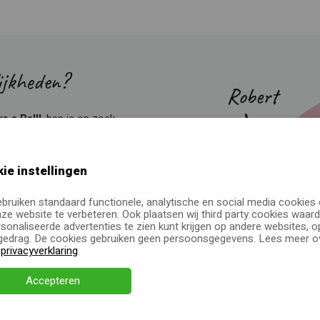
ijkheden?
e a Ball!
, ben je op zoek
eau laten personaliseren?
 offerte aan of neem
ie instellingen
ebruiken standaard functionele, analytische en social media cookies
ze website te verbeteren. Ook plaatsen wij third party cookies waard
sonaliseerde advertenties te zien kunt krijgen op andere websites, o
edrag. De cookies gebruiken geen persoonsgegevens. Lees meer ov
e
privacyverklaring
.
Accepteren