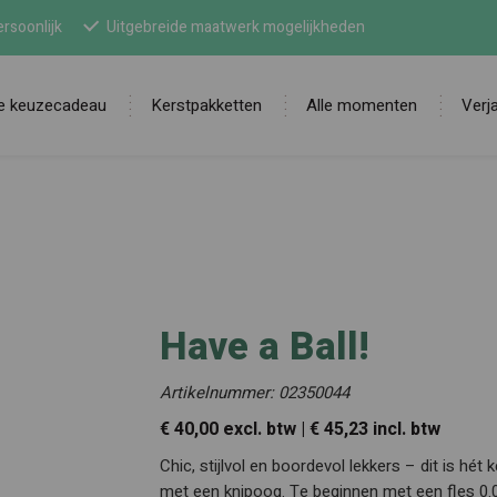
rsoonlijk
Uitgebreide maatwerk mogelijkheden
ne keuzecadeau
Kerstpakketten
Alle momenten
Verj
Zoek
Have a Ball!
Artikelnummer: 02350044
€ 40,00 excl. btw | € 45,23 incl. btw
Chic, stijlvol en boordevol lekkers – dit is hét
met een knipoog. Te beginnen met een fles 0.