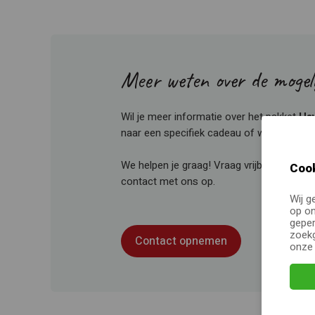
Meer weten over de mogel
Wil je meer informatie over het pakket
Hav
naar een specifiek cadeau of wil je je cad
We helpen je graag! Vraag vrijblijvend een
Cook
contact met ons op.
Wij g
op on
geper
zoekg
Contact opnemen
onz