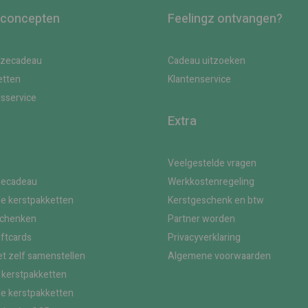
 concepten
Feelingz ontvangen?
uzecadeau
Cadeau uitzoeken
etten
Klantenservice
gsservice
Extra
Veelgestelde vragen
zecadeau
Werkkostenregeling
le kerstpakketten
Kerstgeschenk en btw
schenken
Partner worden
iftcards
Privacyverklaring
t zelf samenstellen
Algemene voorwaarden
kerstpakketten
le kerstpakketten