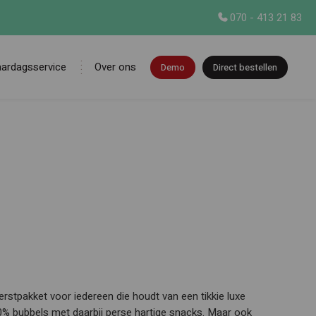
070 - 413 21 83
aardagsservice
Over ons
Demo
Direct bestellen
en
 kerstpakket voor iedereen die houdt van een tikkie luxe
0% bubbels met daarbij perse hartige snacks. Maar ook