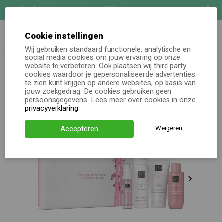
Uitgebreide maatwerk mogelijkheden
Zoeken
Demo aanvragen
Cookie instellingen
Wij gebruiken standaard functionele, analytische en
Rituals pakketten
The Ritual of Sakura Small Gift Set
social media cookies om jouw ervaring op onze
Online keuzecadeau
website te verbeteren. Ook plaatsen wij third party
cookies waardoor je gepersonaliseerde advertenties
te zien kunt krijgen op andere websites, op basis van
Kerstpakketten
jouw zoekgedrag. De cookies gebruiken geen
persoonsgegevens. Lees meer over cookies in onze
Alle momenten
privacyverklaring
.
Verjaardagsservice
Accepteren
Weigeren
Over ons
Demo
Direct bestellen