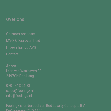
Over ons
Ontmoet ons team
MVO & Duurzaamheid
IT beveiliging / AVG
Contact
Adres
Laan van Waalhaven 33
2497GN Den Haag
070 - 413 21 83
sales@feelingz.nl
info@feelingz.nl
Feelingz is onderdeel van Red Loyalty Concepts B.V.
KvK-nummer 74781642