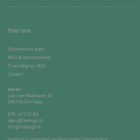
Over ons
Ontmoet ons team
MVO & Duurzaamheid
IT beveiliging / AVG
Contact
Adres
Laan van Waalhaven 33
2497GN Den Haag
070 - 413 21 83
sales@feelingz.nl
info@feelingz.nl
Feelingz is onderdeel van Red Loyalty Concepts B.V.