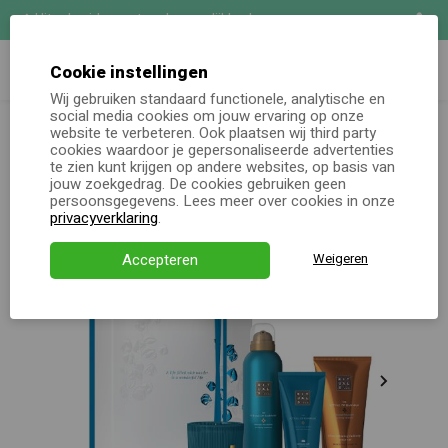
Uitgebreide maatwerk mogelijkheden
Zoeken
Demo aanvragen
Cookie instellingen
Wij gebruiken standaard functionele, analytische en
Rituals pakketten
The Ritual of Hammam - Medium
social media cookies om jouw ervaring op onze
Online keuzecadeau
Gift Set
website te verbeteren. Ook plaatsen wij third party
cookies waardoor je gepersonaliseerde advertenties
te zien kunt krijgen op andere websites, op basis van
Kerstpakketten
jouw zoekgedrag. De cookies gebruiken geen
persoonsgegevens. Lees meer over cookies in onze
Alle momenten
privacyverklaring
.
Verjaardagsservice
Accepteren
Weigeren
Over ons
Demo
Direct bestellen