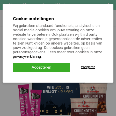
Uitgebreide maatwerk mogelijkheden
Zoeken
Demo aanvragen
Cookie instellingen
Wij gebruiken standaard functionele, analytische en
Sinterklaas
Sinterklaaspakket 'Verrassing in een
social media cookies om jouw ervaring op onze
Online keuzecadeau
doosje'
website te verbeteren. Ook plaatsen wij third party
cookies waardoor je gepersonaliseerde advertenties
te zien kunt krijgen op andere websites, op basis van
Kerstpakketten
jouw zoekgedrag. De cookies gebruiken geen
persoonsgegevens. Lees meer over cookies in onze
Alle momenten
privacyverklaring
.
Verjaardagsservice
Accepteren
Weigeren
Over ons
Demo
Direct bestellen