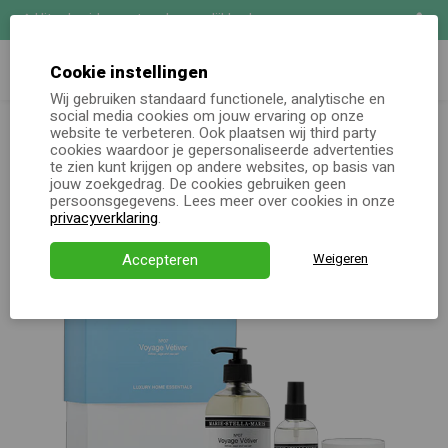
Uitgebreide maatwerk mogelijkheden
Zoeken
Demo aanvragen
Cookie instellingen
Wij gebruiken standaard functionele, analytische en
Marie-Stella-Maris Gift Set M Luxe Home Essentials -
social media cookies om jouw ervaring op onze
Online keuzecadeau
Voyage Vétiver
website te verbeteren. Ook plaatsen wij third party
cookies waardoor je gepersonaliseerde advertenties
te zien kunt krijgen op andere websites, op basis van
Kerstpakketten
jouw zoekgedrag. De cookies gebruiken geen
persoonsgegevens. Lees meer over cookies in onze
Alle momenten
privacyverklaring
.
Verjaardagsservice
Accepteren
Weigeren
Over ons
Demo
Direct bestellen