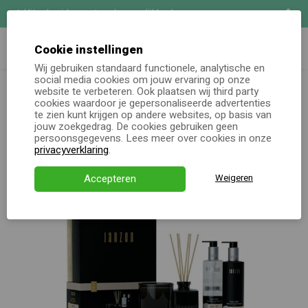
Uitgebreide maatwerk mogelijkheden
Zoeken
Demo aanvragen
Cookie instellingen
Wij gebruiken standaard functionele, analytische en
Janzen Luxury Moments Skin 90
social media cookies om jouw ervaring op onze
Online keuzecadeau
website te verbeteren. Ook plaatsen wij third party
cookies waardoor je gepersonaliseerde advertenties
te zien kunt krijgen op andere websites, op basis van
Kerstpakketten
jouw zoekgedrag. De cookies gebruiken geen
persoonsgegevens. Lees meer over cookies in onze
Alle momenten
privacyverklaring
.
Verjaardagsservice
Accepteren
Weigeren
Over ons
Demo
Direct bestellen