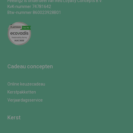
Feelingz is onderdeel van Red Loyalty Concepts B.V.
KvK-nummer 74781642
Btw-nummer 860023928B01
Cadeau concepten
Online keuzecadeau
Kerstpakketten
Verjaardagsservice
Kerst