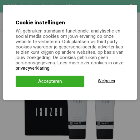
Uitgebreide maatwerk mogelijkheden
Zoeken
Demo aanvragen
Cookie instellingen
Wij gebruiken standaard functionele, analytische en
Luxe JANZEN Give-Away Set - 2 tubes - Black 22
social media cookies om jouw ervaring op onze
Online keuzecadeau
website te verbeteren. Ook plaatsen wij third party
cookies waardoor je gepersonaliseerde advertenties
te zien kunt krijgen op andere websites, op basis van
Kerstpakketten
jouw zoekgedrag. De cookies gebruiken geen
persoonsgegevens. Lees meer over cookies in onze
Alle momenten
privacyverklaring
.
Verjaardagsservice
Accepteren
Weigeren
Over ons
Demo
Direct bestellen