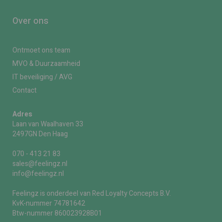
Over ons
Ontmoet ons team
MVO & Duurzaamheid
IT beveiliging / AVG
Contact
Adres
Laan van Waalhaven 33
2497GN Den Haag
070 - 413 21 83
sales@feelingz.nl
info@feelingz.nl
Feelingz is onderdeel van Red Loyalty Concepts B.V.
KvK-nummer 74781642
Btw-nummer 860023928B01