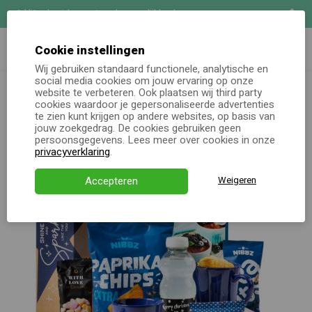
Uitgebreide maatwerk mogelijkheden
Zoeken
Demo aanvragen
Cookie instellingen
Wij gebruiken standaard functionele, analytische en
Kerstpakketten totaal
Kerstpakket Kopje Cake
social media cookies om jouw ervaring op onze
Online keuzecadeau
website te verbeteren. Ook plaatsen wij third party
cookies waardoor je gepersonaliseerde advertenties
te zien kunt krijgen op andere websites, op basis van
Kerstpakketten
jouw zoekgedrag. De cookies gebruiken geen
persoonsgegevens. Lees meer over cookies in onze
Alle momenten
privacyverklaring
.
Verjaardagsservice
Accepteren
Weigeren
Over ons
Demo
Direct bestellen