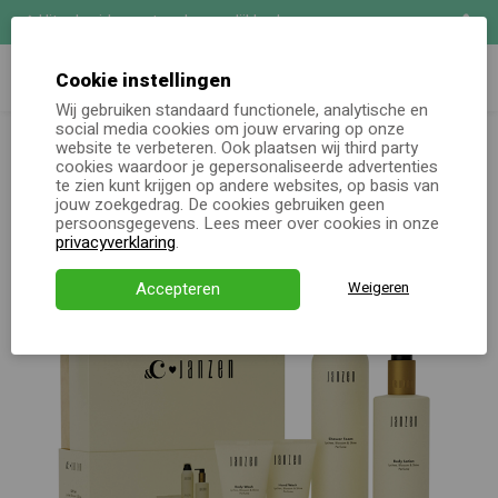
Uitgebreide maatwerk mogelijkheden
Zoeken
Demo aanvragen
Cookie instellingen
Wij gebruiken standaard functionele, analytische en
&C x JANZEN Giftset - Lychee Blossem
social media cookies om jouw ervaring op onze
Online keuzecadeau
website te verbeteren. Ook plaatsen wij third party
cookies waardoor je gepersonaliseerde advertenties
te zien kunt krijgen op andere websites, op basis van
Kerstpakketten
jouw zoekgedrag. De cookies gebruiken geen
persoonsgegevens. Lees meer over cookies in onze
Alle momenten
privacyverklaring
.
Verjaardagsservice
Accepteren
Weigeren
Over ons
Demo
Direct bestellen