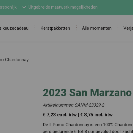
rsoonlijk
Uitgebreide maatwerk mogelijkheden
ne keuzecadeau
Kerstpakketten
Alle momenten
Verj
Zoek
mo Chardonnay
2023 San Marzano
Artikelnummer: SANM-23329-2
€ 7,23 excl. btw | € 8,75 incl. btw
De Il Pumo Chardonnay is een 100% Chardonnay
pers gedurende 6 tot 8 uur gevolgd door zacht