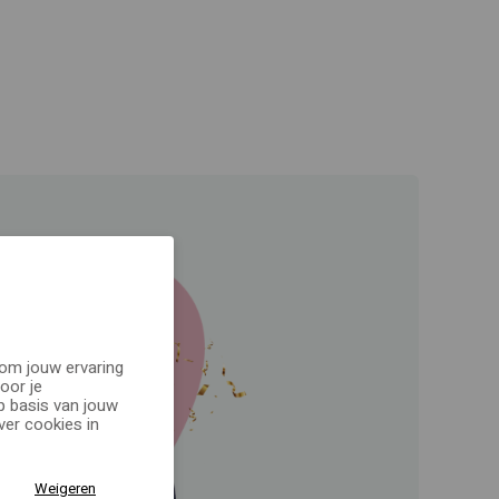
 om jouw ervaring
oor je
p basis van jouw
er cookies in
Weigeren