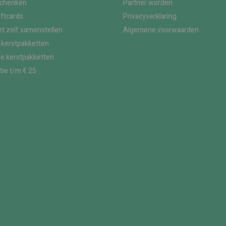
schenken
Partner worden
iftcards
Privacyverklaring
t zelf samenstellen
Algemene voorwaarden
kerstpakketten
le kerstpakketten
tie t/m € 25