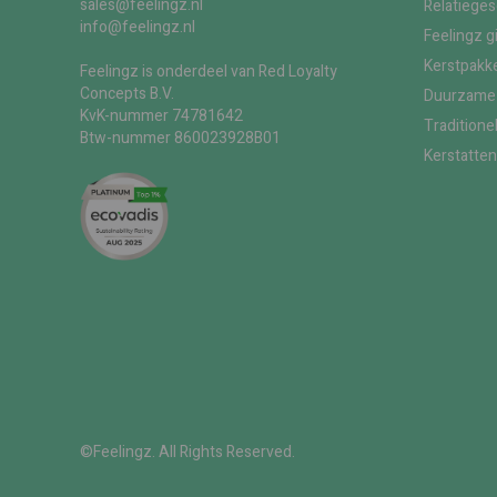
sales@feelingz.nl
Relatiege
info@feelingz.nl
Feelingz g
Kerstpakke
Feelingz is onderdeel van Red Loyalty
Concepts B.V.
Duurzame 
KvK-nummer 74781642
Traditione
Btw-nummer 860023928B01
Kerstatten
©Feelingz. All Rights Reserved.