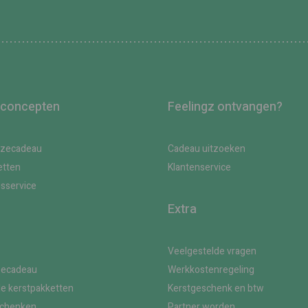
 concepten
Feelingz ontvangen?
uzecadeau
Cadeau uitzoeken
etten
Klantenservice
gsservice
Extra
Veelgestelde vragen
zecadeau
Werkkostenregeling
le kerstpakketten
Kerstgeschenk en btw
schenken
Partner worden