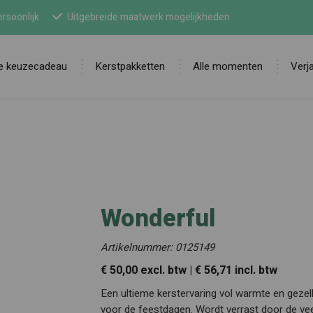
rsoonlijk
Uitgebreide maatwerk mogelijkheden
ne keuzecadeau
Kerstpakketten
Alle momenten
Verj
Zoek
Wonderful
Artikelnummer: 0125149
€ 50,00 excl. btw | € 56,71 incl. btw
Een ultieme kerstervaring vol warmte en gezell
voor de feestdagen. Wordt verrast door de veelz