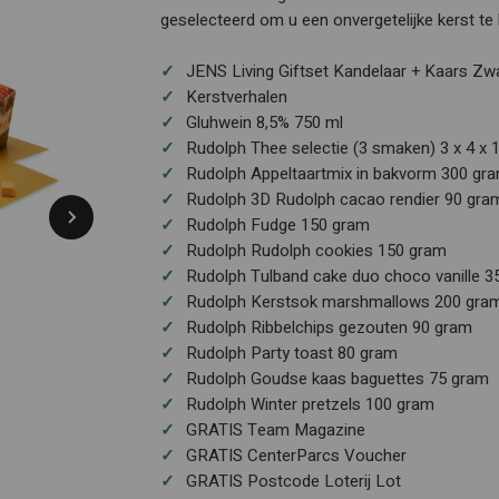
geselecteerd om u een onvergetelijke kerst te
JENS Living Giftset Kandelaar + Kaars Zwa
Kerstverhalen
Gluhwein 8,5% 750 ml
Rudolph Thee selectie (3 smaken) 3 x 4 x 
Rudolph Appeltaartmix in bakvorm 300 gr
Rudolph 3D Rudolph cacao rendier 90 gra
Rudolph Fudge 150 gram
Rudolph Rudolph cookies 150 gram
Rudolph Tulband cake duo choco vanille 3
Rudolph Kerstsok marshmallows 200 gra
Rudolph Ribbelchips gezouten 90 gram
Rudolph Party toast 80 gram
Rudolph Goudse kaas baguettes 75 gram
Rudolph Winter pretzels 100 gram
GRATIS Team Magazine
GRATIS CenterParcs Voucher
GRATIS Postcode Loterij Lot