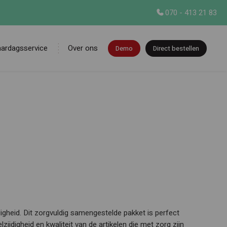
070 - 413 21 83
aardagsservice
Over ons
Demo
Direct bestellen
en
igheid. Dit zorgvuldig samengestelde pakket is perfect
ijdigheid en kwaliteit van de artikelen die met zorg zijn