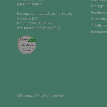
info@feelingz.nl
Feelingz g
Kerstpakke
Feelingz is onderdeel van Red Loyalty
Concepts B.V.
Duurzame 
KvK-nummer 74781642
Traditione
Btw-nummer 860023928B01
Kerstatten
©Feelingz. All Rights Reserved.