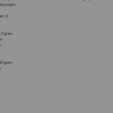
 bezorgen.
rt /2
1,5 gram
am
m
50 gram
m