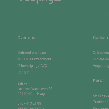
Over ons
Cadeau
Ontmoet ons team
Online ke
MVO & Duurzaamheid
Kerstpakk
IT beveiliging / AVG
Verjaarda
Contact
Kerst
Adres
Laan van Waalhaven 33
2497GN Den Haag
Kerst keu
Traditione
070 - 413 21 83
sales@feelingz.nl
Relatiege