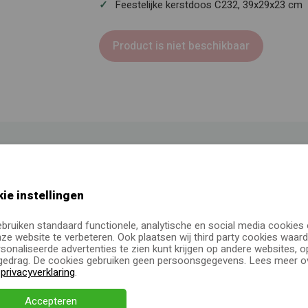
Feestelijke kerstdoos C232, 39x29x23 cm
Product is niet beschikbaar
ijkheden?
ie instellingen
nderful
, ben je op zoek
eau laten personaliseren?
ebruiken standaard functionele, analytische en social media cookies
ze website te verbeteren. Ook plaatsen wij third party cookies waard
sonaliseerde advertenties te zien kunt krijgen op andere websites, o
 offerte aan of neem
edrag. De cookies gebruiken geen persoonsgegevens. Lees meer ov
e
privacyverklaring
.
Accepteren