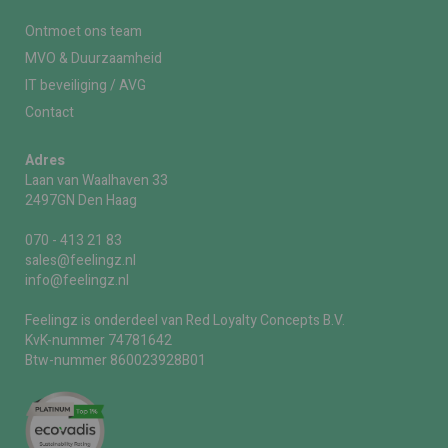
Ontmoet ons team
MVO & Duurzaamheid
IT beveiliging / AVG
Contact
Adres
Laan van Waalhaven 33
2497GN Den Haag
070 - 413 21 83
sales@feelingz.nl
info@feelingz.nl
Feelingz is onderdeel van Red Loyalty Concepts B.V.
KvK-nummer 74781642
Btw-nummer 860023928B01