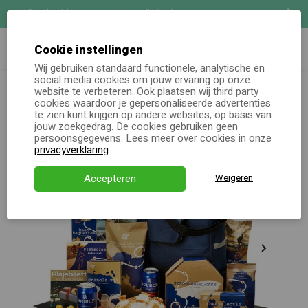
Uitgebreide maatwerk mogelijkheden
Zoeken
Demo aanvragen
Cookie instellingen
Wij gebruiken standaard functionele, analytische en
Kerstpakketten totaal
Kerstpakket Wind mee
social media cookies om jouw ervaring op onze
Online keuzecadeau
website te verbeteren. Ook plaatsen wij third party
cookies waardoor je gepersonaliseerde advertenties
te zien kunt krijgen op andere websites, op basis van
Kerstpakketten
jouw zoekgedrag. De cookies gebruiken geen
persoonsgegevens. Lees meer over cookies in onze
Alle momenten
privacyverklaring
.
Verjaardagsservice
Accepteren
Weigeren
Over ons
Demo
Direct bestellen