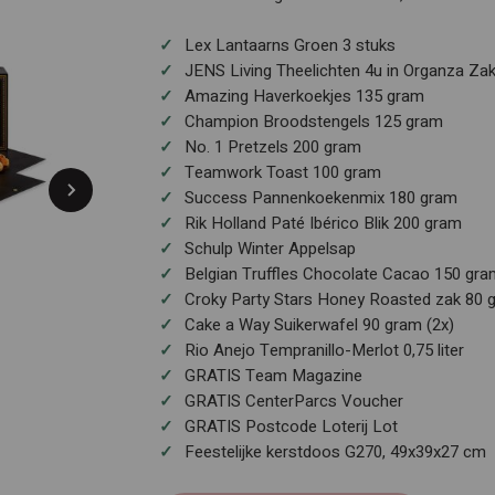
Lex Lantaarns Groen 3 stuks
JENS Living Theelichten 4u in Organza Zak 
Amazing Haverkoekjes 135 gram
Champion Broodstengels 125 gram
No. 1 Pretzels 200 gram
Teamwork Toast 100 gram
Success Pannenkoekenmix 180 gram
Rik Holland Paté Ibérico Blik 200 gram
Schulp Winter Appelsap
Belgian Truffles Chocolate Cacao 150 gra
Croky Party Stars Honey Roasted zak 80 g
Cake a Way Suikerwafel 90 gram (2x)
Rio Anejo Tempranillo-Merlot 0,75 liter
GRATIS Team Magazine
GRATIS CenterParcs Voucher
GRATIS Postcode Loterij Lot
Feestelijke kerstdoos G270, 49x39x27 cm