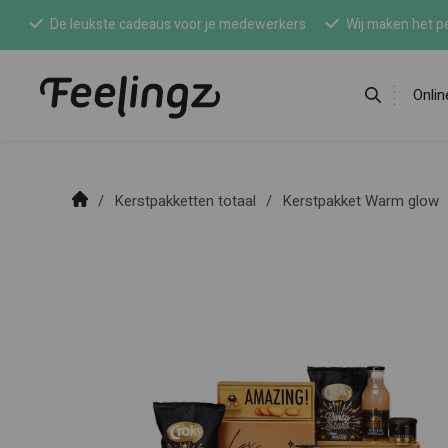
De leukste cadeaus voor je medewerkers
Wij maken het pe
Onli
Kerstpakketten totaal
Kerstpakket Warm glow