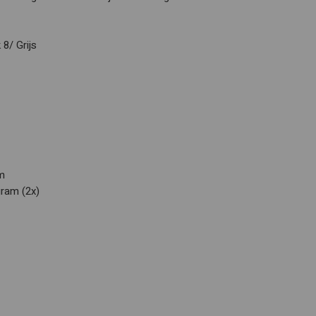
8/ Grijs
m
ram (2x)