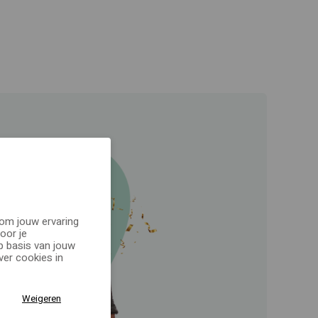
 om jouw ervaring
oor je
p basis van jouw
er cookies in
Weigeren