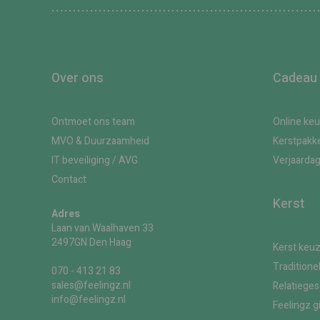
Over ons
Cadeau
Ontmoet ons team
Online ke
MVO & Duurzaamheid
Kerstpakk
IT beveiliging / AVG
Verjaarda
Contact
Kerst
Adres
Laan van Waalhaven 33
2497GN Den Haag
Kerst keu
Traditione
070 - 413 21 83
sales@feelingz.nl
Relatiege
info@feelingz.nl
Feelingz g