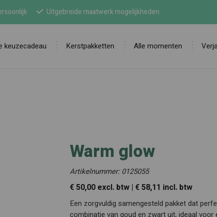
rsoonlijk
Uitgebreide maatwerk mogelijkheden
ne keuzecadeau
Kerstpakketten
Alle momenten
Verj
Zoek
Warm glow
Artikelnummer: 0125055
€ 50,00 excl. btw | € 58,11 incl. btw
Een zorgvuldig samengesteld pakket dat perfec
combinatie van goud en zwart uit, ideaal voor e