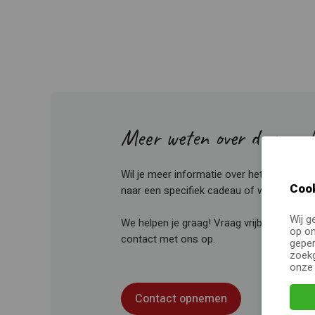
Meer weten over de mogel
Wil je meer informatie over het pakket
Wa
Cook
naar een specifiek cadeau of wil je je cad
Wij g
We helpen je graag! Vraag vrijblijvend een
op on
contact met ons op.
geper
zoekg
onz
Contact opnemen