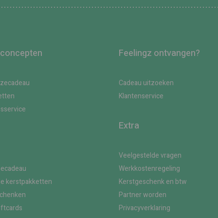
 concepten
Feelingz ontvangen?
uzecadeau
Cadeau uitzoeken
etten
Klantenservice
gsservice
Extra
Veelgestelde vragen
zecadeau
Werkkostenregeling
le kerstpakketten
Kerstgeschenk en btw
schenken
Partner worden
iftcards
Privacyverklaring