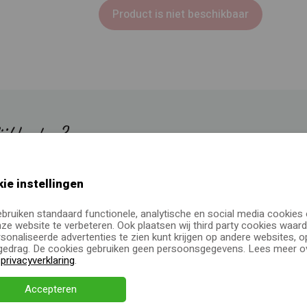
Product is niet beschikbaar
ijkheden?
rm glow
, ben je op zoek
ie instellingen
eau laten personaliseren?
ebruiken standaard functionele, analytische en social media cookies
 offerte aan of neem
ze website te verbeteren. Ook plaatsen wij third party cookies waard
sonaliseerde advertenties te zien kunt krijgen op andere websites, o
edrag. De cookies gebruiken geen persoonsgegevens. Lees meer ov
e
privacyverklaring
.
Accepteren