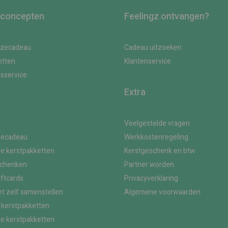
 concepten
Feelingz ontvangen?
uzecadeau
Cadeau uitzoeken
etten
Klantenservice
gsservice
Extra
Veelgestelde vragen
zecadeau
Werkkostenregeling
le kerstpakketten
Kerstgeschenk en btw
schenken
Partner worden
iftcards
Privacyverklaring
t zelf samenstellen
Algemene voorwaarden
kerstpakketten
le kerstpakketten