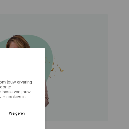
 om jouw ervaring
oor je
p basis van jouw
er cookies in
Weigeren