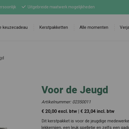
rsoonlijk
Uitgebreide maatwerk mogelijkheden
ne keuzecadeau
Kerstpakketten
Alle momenten
Verj
Zoek
gd
Voor de Jeugd
Artikelnummer: 02350011
€ 20,00 excl. btw | € 23,04 incl. btw
Dit kerstpakket is voor de jeugdige medewerke
lekkernijen, een leuk spelletje en zelfs een ga