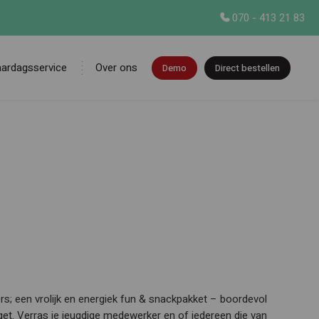
070 - 413 21 83
aardagsservice
Over ons
Demo
Direct bestellen
en
rs; een vrolijk en energiek fun & snackpakket – boordevol
dget. Verras je jeugdige medewerker en of iedereen die van