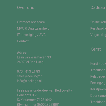
Over ons
Cadeau
Ontmoet ons team
Online ke
MVO & Duurzaamheid
Kerstpakk
IT beveiliging / AVG
Verjaarda
Contact
Kerst
Adres
Laan van Waalhaven 33
2497GN Den Haag
Kerst keu
Traditione
070 - 413 21 83
sales@feelingz.nl
Relatiege
info@feelingz.nl
Feelingz g
Kerstpakke
Feelingz is onderdeel van Red Loyalty
Concepts B.V.
Duurzame 
KvK-nummer 74781642
Traditione
Btw-nummer 860023928B01