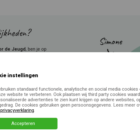
ijkheden?
or de Jeugd
, ben je op
e cadeau laten
ie instellingen
 offerte aan of neem
ebruiken standaard functionele, analytische en social media cookies
ze website te verbeteren. Ook plaatsen wij third party cookies waard
sonaliseerde advertenties te zien kunt krijgen op andere websites, o
edrag. De cookies gebruiken geen persoonsgegevens. Lees meer ov
e
privacyverklaring
.
Accepteren