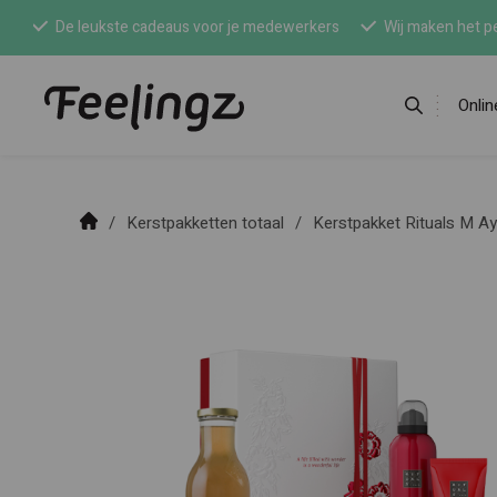
De leukste cadeaus voor je medewerkers
Wij maken het pe
Onli
Kerstpakketten totaal
Kerstpakket Rituals M A