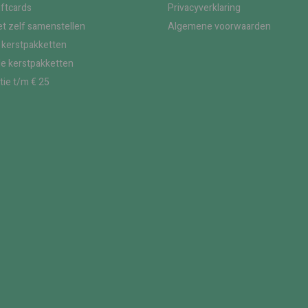
iftcards
Privacyverklaring
t zelf samenstellen
Algemene voorwaarden
kerstpakketten
le kerstpakketten
tie t/m € 25