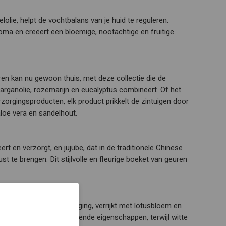
lie, helpt de vochtbalans van je huid te reguleren.
roma en creëert een bloemige, nootachtige en fruitige
n kan nu gewoon thuis, met deze collectie die de
rganolie, rozemarijn en eucalyptus combineert. Of het
zorgingsproducten, elk product prikkelt de zintuigen door
loë vera en sandelhout.
ert en verzorgt, en jujube, dat in de traditionele Chinese
t te brengen. Dit stijlvolle en fleurige boeket van geuren
xe reeks lichaamsverzorging, verrijkt met lotusbloem en
verzachtende en verzorgende eigenschappen, terwijl witte