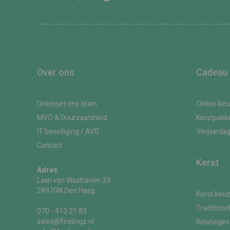
Over ons
Cadeau
Ontmoet ons team
Online ke
MVO & Duurzaamheid
Kerstpakk
IT beveiliging / AVG
Verjaarda
Contact
Kerst
Adres
Laan van Waalhaven 33
2497GN Den Haag
Kerst keu
Traditione
070 - 413 21 83
sales@feelingz.nl
Relatiege