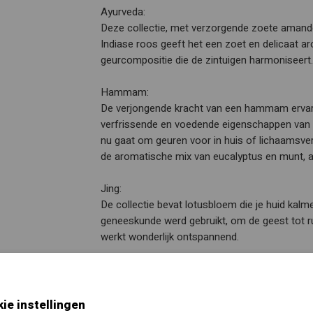
Ayurveda:
Deze collectie, met verzorgende zoete amandelo
Indiase roos geeft het een zoet en delicaat a
geurcompositie die de zintuigen harmoniseert.
Hammam:
De verjongende kracht van een hammam ervare
verfrissende en voedende eigenschappen van a
nu gaat om geuren voor in huis of lichaamsver
de aromatische mix van eucalyptus en munt, a
Jing:
De collectie bevat lotusbloem die je huid kalme
geneeskunde werd gebruikt, om de geest tot rus
werkt wonderlijk ontspannend.
Karma:
Omring jezelf met positieve vibes met deze lu
witte thee. Lotusbloem staat bekend om zijn 
ie instellingen