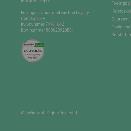
info@feelingz.nl
Feelingz g
Kerstpakke
Feelingz is onderdeel van Red Loyalty
Concepts B.V.
Duurzame 
KvK-nummer 74781642
Traditione
Btw-nummer 860023928B01
Kerstatten
©Feelingz. All Rights Reserved.