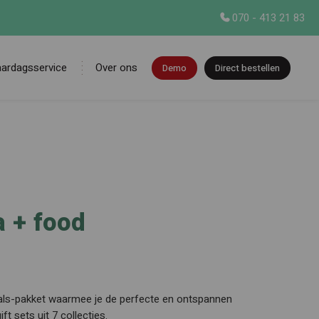
070 - 413 21 83
aardagsservice
Over ons
Demo
Direct bestellen
en
a + food
tuals-pakket waarmee je de perfecte en ontspannen
ft sets uit 7 collecties.