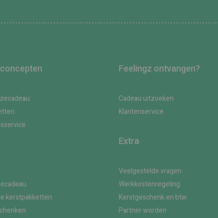
 concepten
Feelingz ontvangen?
uzecadeau
Cadeau uitzoeken
etten
Klantenservice
gsservice
Extra
Veelgestelde vragen
zecadeau
Werkkostenregeling
le kerstpakketten
Kerstgeschenk en btw
schenken
Partner worden