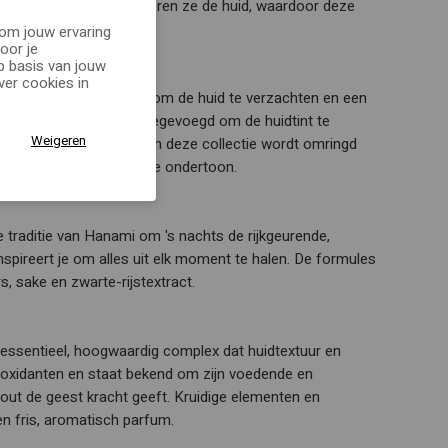
amen hydrateren en kalmeren ze de huid, waardoor deze
 om jouw ervaring
oor je
p basis van jouw
er cookies in
d- en lichaamsverzorging om de huid te verzachten en een
enbloesem vaak wordt toegevoegd om de huidtint te
Weigeren
eur van kersenbloesem in deze collectie wordt omringd
 een zachte, melkachtige ondertoon.
 traditie van Hanami om 's nachts de rijkgeurende,
spireert je om alles uit elk moment te halen. De formules
s, sake en zwarte-rijstextract.
essentieel, hoogwaardig complex dat huidtextuur en
ntioxidanten en staat bekend om zijn voedende en
hout de geest kracht geeft. Kruidige elementen en
n fris, aromatisch parfum.