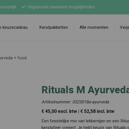
rsoonlijk
Uitgebreide maatwerk mogelijkheden
ne keuzecadeau
Kerstpakketten
Alle momenten
Verj
Zoek
yurveda + food
Rituals M Ayurved
Artikelnummer: 0325018a-ayurveda
€ 45,00 excl. btw | € 52,58 incl. btw
Een feestelijke mix van lekkernijen en een Ri
kerstsfeer creëert. Je hebt keuze van Rituals gi