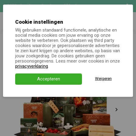
Uitgebreide maatwerk mogelijkheden
Zoeken
Demo aanvragen
Cookie instellingen
Wij gebruiken standaard functionele, analytische en
Kerstpakketten totaal
Kerstpakket Raw
social media cookies om jouw ervaring op onze
Online keuzecadeau
website te verbeteren. Ook plaatsen wij third party
cookies waardoor je gepersonaliseerde advertenties
te zien kunt krijgen op andere websites, op basis van
Kerstpakketten
jouw zoekgedrag. De cookies gebruiken geen
persoonsgegevens. Lees meer over cookies in onze
Alle momenten
privacyverklaring
.
Verjaardagsservice
Accepteren
Weigeren
Over ons
Demo
Direct bestellen