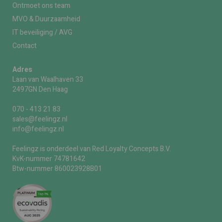
Ontmoet ons team
MVO & Duurzaamheid
IT beveiliging / AVG
Contact
Adres
Laan van Waalhaven 33
2497GN Den Haag
070 - 413 21 83
sales@feelingz.nl
info@feelingz.nl
Feelingz is onderdeel van Red Loyalty Concepts B.V.
KvK-nummer 74781642
Btw-nummer 860023928B01