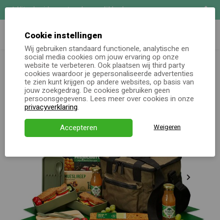
Uitgebreide maatwerk mogelijkheden
Zoeken
Demo aanvragen
Cookie instellingen
Wij gebruiken standaard functionele, analytische en
Kerstpakketten totaal
Kerstpakket Oneindig
social media cookies om jouw ervaring op onze
Online keuzecadeau
website te verbeteren. Ook plaatsen wij third party
cookies waardoor je gepersonaliseerde advertenties
te zien kunt krijgen op andere websites, op basis van
Kerstpakketten
jouw zoekgedrag. De cookies gebruiken geen
persoonsgegevens. Lees meer over cookies in onze
Alle momenten
privacyverklaring
.
Verjaardagsservice
Accepteren
Weigeren
Over ons
Demo
Direct bestellen