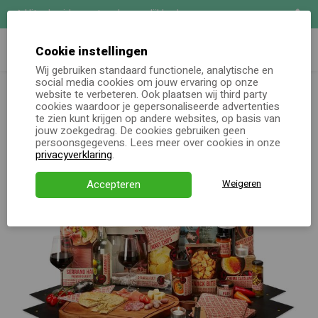
Uitgebreide maatwerk mogelijkheden
Zoeken
Demo aanvragen
Cookie instellingen
Wij gebruiken standaard functionele, analytische en
Kerstpakketten totaal
Kerstpakket Net even anders
social media cookies om jouw ervaring op onze
Online keuzecadeau
website te verbeteren. Ook plaatsen wij third party
cookies waardoor je gepersonaliseerde advertenties
te zien kunt krijgen op andere websites, op basis van
Kerstpakketten
jouw zoekgedrag. De cookies gebruiken geen
persoonsgegevens. Lees meer over cookies in onze
Alle momenten
privacyverklaring
.
Verjaardagsservice
Accepteren
Weigeren
Over ons
Demo
Direct bestellen