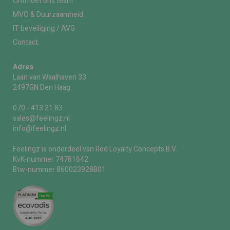
Ontmoet ons team
MVO & Duurzaamheid
IT beveiliging / AVG
Contact
Adres
Laan van Waalhaven 33
2497GN Den Haag
070 - 413 21 83
sales@feelingz.nl
info@feelingz.nl
Feelingz is onderdeel van Red Loyalty Concepts B.V.
KvK-nummer 74781642
Btw-nummer 860023928B01