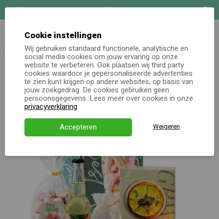
Uitgebreide maatwerk mogelijkheden
Zoeken
Demo aanvragen
Cookie instellingen
Wij gebruiken standaard functionele, analytische en
Kerstpakketten totaal
Kerstpakket Mocktail Taart
social media cookies om jouw ervaring op onze
Online keuzecadeau
website te verbeteren. Ook plaatsen wij third party
cookies waardoor je gepersonaliseerde advertenties
te zien kunt krijgen op andere websites, op basis van
Kerstpakketten
jouw zoekgedrag. De cookies gebruiken geen
persoonsgegevens. Lees meer over cookies in onze
Alle momenten
privacyverklaring
.
Verjaardagsservice
Accepteren
Weigeren
Over ons
Demo
Direct bestellen