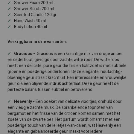
Shower Foam 200 ml
Shower Scrub 200 ml
Scented Candle 120 gr
Hand Wash 40 ml
Body Lotion 40 ml
Verkrijgbaar in drie varianten:
Gracious -
Gracious is een krachtige mix van droge amber
en cederhout, gevolgd door zachte witte roos. De witte roos
heeft een delicate, pure geur die fris en lichtzoet is met subtiele
groene en poederige ondertonen. Deze elegante, houtachtig-
bloemige geur straalt kracht uit. Een interessante en vrouwelijke
geur die een blijvende indruk achterlaat. Deze geur heeft de
perfecte balans tussen subtiel en betoverend.
Heavenly -
Een boeket van delicate viooltjes, omhuld door
een vleugje zachte musk. De sprankelende topnoten van
bergamot en het frisse van de citroen komen samen met het
zoete van de zwarte bes. Het parfum wordt omarmt met een
poederige touch van de lelietjes-van-dalen, wat Heavenly een
elegante en gebalanceerde geur maakt voor iedere