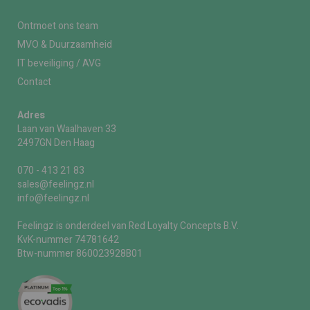
Ontmoet ons team
MVO & Duurzaamheid
IT beveiliging / AVG
Contact
Adres
Laan van Waalhaven 33
2497GN Den Haag
070 - 413 21 83
sales@feelingz.nl
info@feelingz.nl
Feelingz is onderdeel van Red Loyalty Concepts B.V.
KvK-nummer 74781642
Btw-nummer 860023928B01