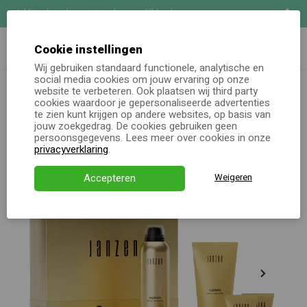
Uitgebreide maatwerk mogelijkheden
Zoeken
Demo aanvragen
Cookie instellingen
Wij gebruiken standaard functionele, analytische en
Kerstpakketten
social media cookies om jouw ervaring op onze
JANZEN Gift Set M - Special
Online keuzecadeau
totaal
website te verbeteren. Ook plaatsen wij third party
Collections
cookies waardoor je gepersonaliseerde advertenties
te zien kunt krijgen op andere websites, op basis van
Kerstpakketten
jouw zoekgedrag. De cookies gebruiken geen
persoonsgegevens. Lees meer over cookies in onze
Alle momenten
privacyverklaring
.
Verjaardagsservice
Accepteren
Weigeren
Over ons
Demo
Direct bestellen