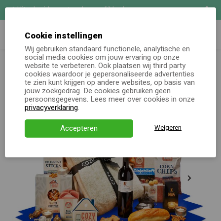
Uitgebreide maatwerk mogelijkheden
Zoeken
Demo aanvragen
Cookie instellingen
Wij gebruiken standaard functionele, analytische en
Kerstpakketten totaal
Kerstpakket Cozy Cabin
social media cookies om jouw ervaring op onze
Online keuzecadeau
website te verbeteren. Ook plaatsen wij third party
cookies waardoor je gepersonaliseerde advertenties
te zien kunt krijgen op andere websites, op basis van
Kerstpakketten
jouw zoekgedrag. De cookies gebruiken geen
persoonsgegevens. Lees meer over cookies in onze
Alle momenten
privacyverklaring
.
Verjaardagsservice
Accepteren
Weigeren
Over ons
Demo
Direct bestellen