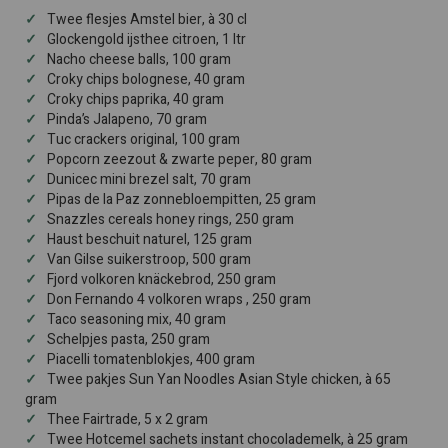
Twee flesjes Amstel bier, à 30 cl
Glockengold ijsthee citroen, 1 ltr
Nacho cheese balls, 100 gram
Croky chips bolognese, 40 gram
Croky chips paprika, 40 gram
Pinda’s Jalapeno, 70 gram
Tuc crackers original, 100 gram
Popcorn zeezout & zwarte peper, 80 gram
Dunicec mini brezel salt, 70 gram
Pipas de la Paz zonnebloempitten, 25 gram
Snazzles cereals honey rings, 250 gram
Haust beschuit naturel, 125 gram
Van Gilse suikerstroop, 500 gram
Fjord volkoren knäckebrod, 250 gram
Don Fernando 4 volkoren wraps , 250 gram
Taco seasoning mix, 40 gram
Schelpjes pasta, 250 gram
Piacelli tomatenblokjes, 400 gram
Twee pakjes Sun Yan Noodles Asian Style chicken, à 65
gram
Thee Fairtrade, 5 x 2 gram
Twee Hotcemel sachets instant chocolademelk, à 25 gram