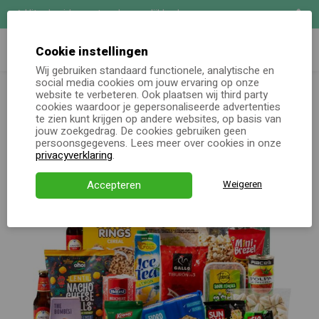
Uitgebreide maatwerk mogelijkheden
Zoeken
Demo aanvragen
Cookie instellingen
Wij gebruiken standaard functionele, analytische en
Kerstpakketten totaal
Kerstpakket Bonte Mix XL
social media cookies om jouw ervaring op onze
Online keuzecadeau
website te verbeteren. Ook plaatsen wij third party
cookies waardoor je gepersonaliseerde advertenties
te zien kunt krijgen op andere websites, op basis van
Kerstpakketten
jouw zoekgedrag. De cookies gebruiken geen
persoonsgegevens. Lees meer over cookies in onze
Alle momenten
privacyverklaring
.
Verjaardagsservice
Accepteren
Weigeren
Over ons
Demo
Direct bestellen