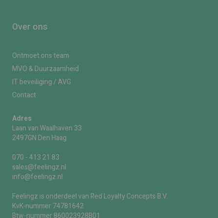
Over ons
Ontmoet ons team
MVO & Duurzaamheid
IT beveiliging / AVG
Contact
Adres
Laan van Waalhaven 33
2497GN Den Haag
070 - 413 21 83
sales@feelingz.nl
info@feelingz.nl
Feelingz is onderdeel van Red Loyalty Concepts B.V.
KvK-nummer 74781642
Btw-nummer 860023928B01