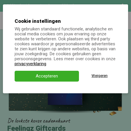
Uitgebreide maatwerk mogelijkheden
Zoeken
Demo aanvragen
Cookie instellingen
Wij gebruiken standaard functionele, analytische en
social media cookies om jouw ervaring op onze
Online keuzecadeau
website te verbeteren. Ook plaatsen wij third party
cookies waardoor je gepersonaliseerde advertenties
te zien kunt krijgen op andere websites, op basis van
Kerstpakketten
jouw zoekgedrag. De cookies gebruiken geen
persoonsgegevens. Lees meer over cookies in onze
Alle momenten
privacyverklaring
.
Verjaardagsservice
Accepteren
Weigeren
Over ons
Demo
Direct bestellen
De leukste keuze cadeaukaart
Feelingz Giftcards