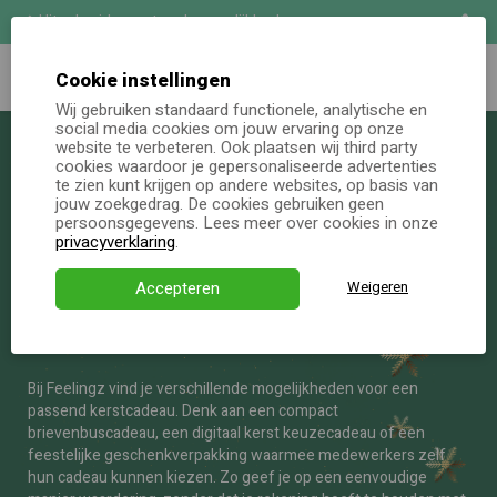
Wij maken het persoonlijk
Uitgebreide maatwerk mogelijkheden
Zoeken
Demo aanvragen
Cookie instellingen
Wij gebruiken standaard functionele, analytische en
Brievenbus kerstpakket
social media cookies om jouw ervaring op onze
Online keuzecadeau
website te verbeteren. Ook plaatsen wij third party
cookies waardoor je gepersonaliseerde advertenties
Brievenbus kerstpakket
te zien kunt krijgen op andere websites, op basis van
Kerstpakketten
jouw zoekgedrag. De cookies gebruiken geen
persoonsgegevens. Lees meer over cookies in onze
Alle momenten
Op zoek naar een brievenbus kerstpakket voor je medewerkers,
privacyverklaring
.
collega’s of zakelijke relaties? Met een kerstpakket door de
Verjaardagsservice
brievenbus geef je een attent cadeau dat eenvoudig te
Accepteren
Weigeren
versturen is en toch persoonlijk aanvoelt. Ideaal wanneer
Over ons
medewerkers verspreid werken, thuiswerken of wanneer je
een klein maar verzorgd kerstgeschenk wilt geven.
Demo
Direct bestellen
Bij Feelingz vind je verschillende mogelijkheden voor een
passend kerstcadeau. Denk aan een compact
brievenbuscadeau, een digitaal kerst keuzecadeau of een
feestelijke geschenkverpakking waarmee medewerkers zelf
hun cadeau kunnen kiezen. Zo geef je op een eenvoudige