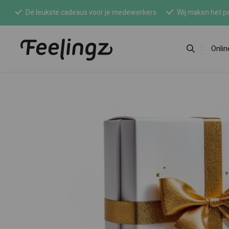
De leukste cadeaus voor je medewerkers
Wij maken het pe
Onli