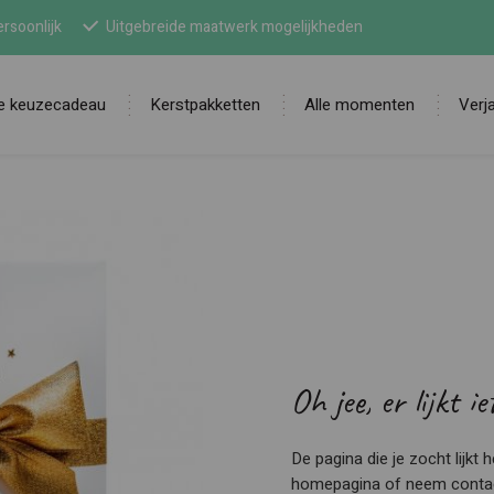
rsoonlijk
Uitgebreide maatwerk mogelijkheden
ne keuzecadeau
Kerstpakketten
Alle momenten
Verj
Zoek
Oh jee, er lijkt i
De pagina die je zocht lijkt
homepagina of neem contact