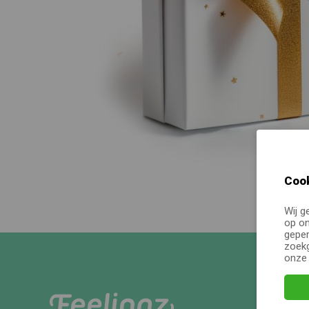
Cook
Wij g
op on
geper
zoekg
onz