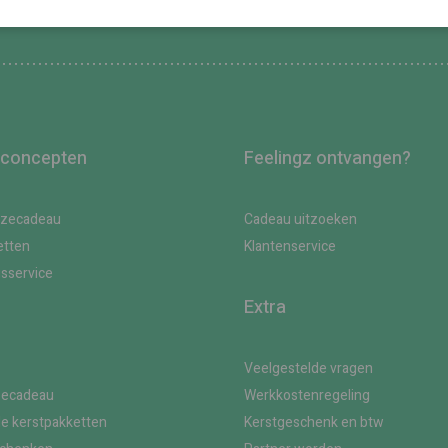
 concepten
Feelingz ontvangen?
uzecadeau
Cadeau uitzoeken
etten
Klantenservice
gsservice
Extra
Veelgestelde vragen
zecadeau
Werkkostenregeling
le kerstpakketten
Kerstgeschenk en btw