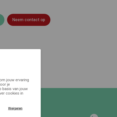
Neem contact op
 om jouw ervaring
oor je
p basis van jouw
er cookies in
Weigeren