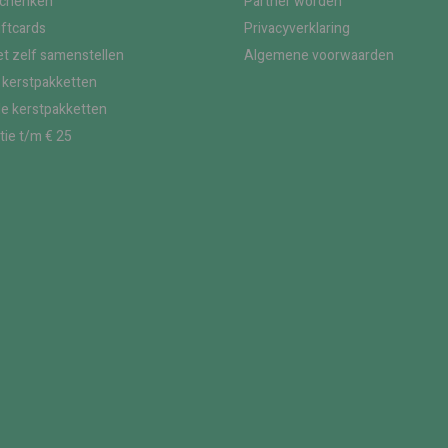
schenken
Partner worden
iftcards
Privacyverklaring
t zelf samenstellen
Algemene voorwaarden
kerstpakketten
le kerstpakketten
tie t/m € 25