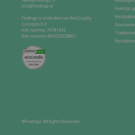
sales@feelingz.nl
Relatiege
info@feelingz.nl
Feelingz g
Kerstpakke
Feelingz is onderdeel van Red Loyalty
Concepts B.V.
Duurzame 
KvK-nummer 74781642
Traditione
Btw-nummer 860023928B01
Kerstatten
©Feelingz. All Rights Reserved.