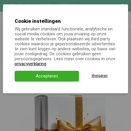
Uitgebreide maatwerk mogelijkheden
Zoeken
Demo aanvragen
Cookie instellingen
Wij gebruiken standaard functionele, analytische en
Oh jee, er lijkt iets niet helemaal goed te gaan.
social media cookies om jouw ervaring op onze
Online keuzecadeau
website te verbeteren. Ook plaatsen wij third party
De pagina die je zocht lijkt helaas niet (meer) te bestaan. Ga
cookies waardoor je gepersonaliseerde advertenties
terug naar de homepagina of neem contact met ons op. We
te zien kunt krijgen op andere websites, op basis van
Kerstpakketten
jouw zoekgedrag. De cookies gebruiken geen
staan voor je klaar!
persoonsgegevens. Lees meer over cookies in onze
Alle momenten
privacyverklaring
.
Terug naar homepage
Neem contact op
Verjaardagsservice
Accepteren
Weigeren
Over ons
Demo
Direct bestellen