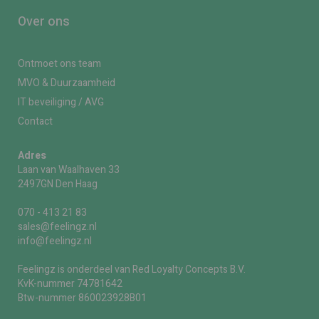
Over ons
Ontmoet ons team
MVO & Duurzaamheid
IT beveiliging / AVG
Contact
Adres
Laan van Waalhaven 33
2497GN Den Haag
070 - 413 21 83
sales@feelingz.nl
info@feelingz.nl
Feelingz is onderdeel van Red Loyalty Concepts B.V.
KvK-nummer 74781642
Btw-nummer 860023928B01