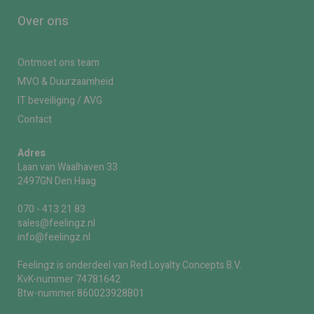
Over ons
Ontmoet ons team
MVO & Duurzaamheid
IT beveiliging / AVG
Contact
Adres
Laan van Waalhaven 33
2497GN Den Haag
070 - 413 21 83
sales@feelingz.nl
info@feelingz.nl
Feelingz is onderdeel van Red Loyalty Concepts B.V.
KvK-nummer 74781642
Btw-nummer 860023928B01