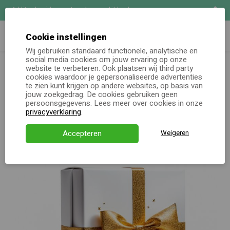
Uitgebreide maatwerk mogelijkheden
Zoeken
Demo aanvragen
Cookie instellingen
Wij gebruiken standaard functionele, analytische en
Oh jee, er lijkt iets niet helemaal goed te gaan.
social media cookies om jouw ervaring op onze
Online keuzecadeau
website te verbeteren. Ook plaatsen wij third party
De pagina die je zocht lijkt helaas niet (meer) te bestaan. Ga
cookies waardoor je gepersonaliseerde advertenties
terug naar de homepagina of neem contact met ons op. We
te zien kunt krijgen op andere websites, op basis van
Kerstpakketten
jouw zoekgedrag. De cookies gebruiken geen
staan voor je klaar!
persoonsgegevens. Lees meer over cookies in onze
Alle momenten
privacyverklaring
.
Terug naar homepage
Neem contact op
Verjaardagsservice
Accepteren
Weigeren
Over ons
Demo
Direct bestellen