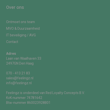
Over ons
Ontmoet ons team
MVO & Duurzaamheid
IT beveiliging / AVG
Contact
Adres
Laan van Waalhaven 33
2497GN Den Haag
070 - 413 21 83
sales@feelingz.nl
info@feelingz.nl
Feelingz is onderdeel van Red Loyalty Concepts B.V.
KvK-nummer 74781642
Btw-nummer 860023928B01