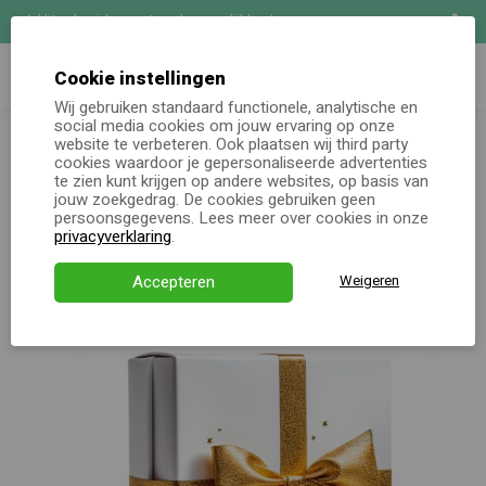
Uitgebreide maatwerk mogelijkheden
Zoeken
Demo aanvragen
Cookie instellingen
Wij gebruiken standaard functionele, analytische en
Oh jee, er lijkt iets niet helemaal goed te gaan.
social media cookies om jouw ervaring op onze
Online keuzecadeau
website te verbeteren. Ook plaatsen wij third party
De pagina die je zocht lijkt helaas niet (meer) te bestaan. Ga
cookies waardoor je gepersonaliseerde advertenties
terug naar de homepagina of neem contact met ons op. We
te zien kunt krijgen op andere websites, op basis van
Kerstpakketten
jouw zoekgedrag. De cookies gebruiken geen
staan voor je klaar!
persoonsgegevens. Lees meer over cookies in onze
Alle momenten
privacyverklaring
.
Terug naar homepage
Neem contact op
Verjaardagsservice
Accepteren
Weigeren
Over ons
Demo
Direct bestellen