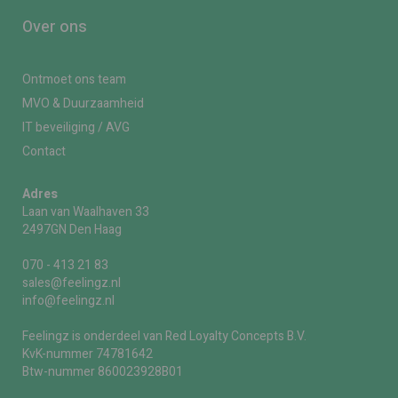
Over ons
Ontmoet ons team
MVO & Duurzaamheid
IT beveiliging / AVG
Contact
Adres
Laan van Waalhaven 33
2497GN Den Haag
070 - 413 21 83
sales@feelingz.nl
info@feelingz.nl
Feelingz is onderdeel van Red Loyalty Concepts B.V.
KvK-nummer 74781642
Btw-nummer 860023928B01