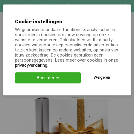
Uitgebreide maatwerk mogelijkheden
Zoeken
Demo aanvragen
Cookie instellingen
Wij gebruiken standaard functionele, analytische en
Oh jee, er lijkt iets niet helemaal goed te gaan.
social media cookies om jouw ervaring op onze
Online keuzecadeau
website te verbeteren. Ook plaatsen wij third party
De pagina die je zocht lijkt helaas niet (meer) te bestaan. Ga
cookies waardoor je gepersonaliseerde advertenties
terug naar de homepagina of neem contact met ons op. We
te zien kunt krijgen op andere websites, op basis van
Kerstpakketten
jouw zoekgedrag. De cookies gebruiken geen
staan voor je klaar!
persoonsgegevens. Lees meer over cookies in onze
Alle momenten
privacyverklaring
.
Terug naar homepage
Neem contact op
Verjaardagsservice
Accepteren
Weigeren
Over ons
Demo
Direct bestellen