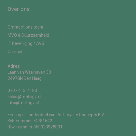
Over ons
Ontmoet ons team
MVO & Duurzaamheid
IT beveiliging / AVG
Contact
Adres
Laan van Waalhaven 33
2497GN Den Haag
070 - 413 21 83
sales@feelingz.nl
info@feelingz.nl
Feelingz is onderdeel van Red Loyalty Concepts B.V.
KvK-nummer 74781642
Btw-nummer 860023928B01