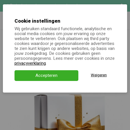
De leukste cadeaus voor je medewerkers
Wij maken het persoonlijk
Zoeken
Demo aanvragen
Cookie instellingen
Wij gebruiken standaard functionele, analytische en
Uitgebreide maatwerk mogelijkheden
Oh jee, er lijkt iets niet helemaal goed te gaan.
social media cookies om jouw ervaring op onze
Online keuzecadeau
website te verbeteren. Ook plaatsen wij third party
De pagina die je zocht lijkt helaas niet (meer) te bestaan. Ga
cookies waardoor je gepersonaliseerde advertenties
terug naar de homepagina of neem contact met ons op. We
te zien kunt krijgen op andere websites, op basis van
Kerstpakketten
jouw zoekgedrag. De cookies gebruiken geen
staan voor je klaar!
persoonsgegevens. Lees meer over cookies in onze
Alle momenten
privacyverklaring
.
Terug naar homepage
Neem contact op
Verjaardagsservice
Accepteren
Weigeren
Over ons
Demo
Direct bestellen